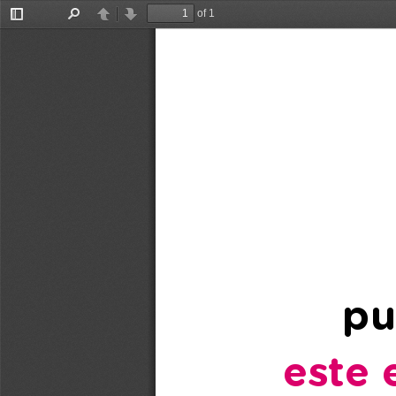
of 1
Toggle
Find
Previous
Next
Sidebar
pu
este 