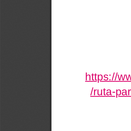
https://w
/ruta-pa