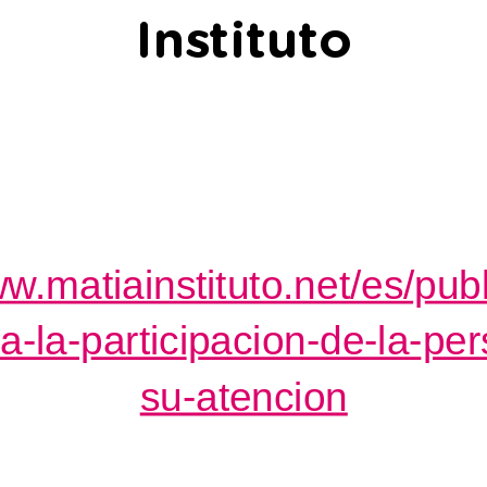
Instituto
ww.matiainstituto.net/es/pub
ra-la-participacion-de-la-pe
su-atencion