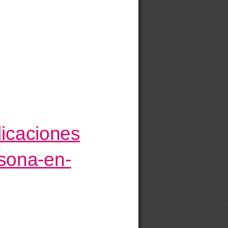
licaciones
rsona-en-