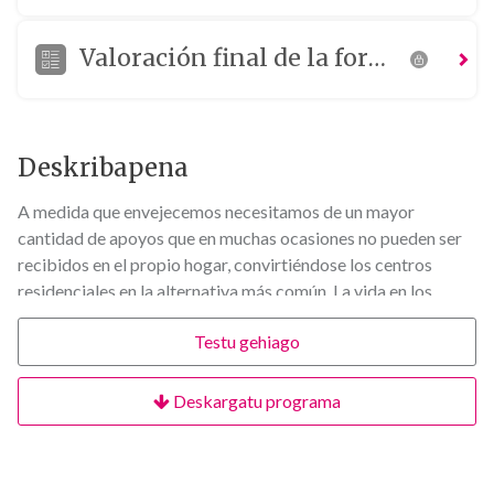
Valoración final de la formación
Deskribapena
A medida que envejecemos necesitamos de un mayor
cantidad de apoyos que en muchas ocasiones no pueden ser
recibidos en el propio hogar, convirtiéndose los centros
residenciales en la alternativa más común. La vida en los
centros residenciales sigue respondiendo a una serie de
Testu gehiago
normas, horarios, y rutinas preestablecidas que resultan en un
límite a la autodeterminación.
En este contexto, resulta imprescindible transformar el
Deskargatu programa
actual modelo institucional y transitar hacia entornos
hogareños donde se promueva el bienestar y proteja la
dignidad de las personas que allí viven.