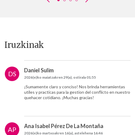
Iruzkinak
Daniel Sulim
DS
2026(e)ko maiatzakren 29(a), ostirala 01:55
¡Sumamente claro y conciso! Nos brinda herramientas
utiles y practicas para la gestion del conflicto en nuestro
quehacer cotidiano. ¡Muchas gracias!
Ana Isabel Pérez De La Montaña
AP
2026(e)ko martxoakren 16(a), astelehena 16:46