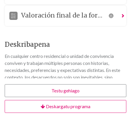
Valoración final de la formación
Deskribapena
En cualquier centro residencial o unidad de convivencia
conviven y trabajan múltiples personas con historias,
necesidades, preferencias y expectativas distintas. En este
contexto, los desacuerdos no solo son inevitables, sino
también naturales.
Testu gehiago
Esta formación propone un cambio de mirada: entender el
conflicto no como un problema a eliminar, sino como una
oportunidad para mejorar la comunicación, fortalecer el
Deskargatu programa
trabajo en equipo y revisar prácticas organizativas.
A través de un enfoque práctico y reflexivo, aprenderás a
acercarte a los conflictos con curiosidad profesional,