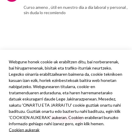
Curso ameno , útil en nuestro día a día laboral y personal ,
sin duda lo recomiendo
Webgune honek cookie-ak erabiltzen ditu, bai norberarenak,
bai hirugarrenenak, bisitak eta trafiko-iturriak neurtzeko.
Legezko oinarria erabiltzailearen baimena da, cookie teknikoen
kasuan izan ezik, horiek ezinbestekoak baitira web honetan
nabigatzeko. Webgunearen titularra, cookie-en
tratamenduaren arduraduna, eta haren harremanetarako
datuak eskuragarri daude Lege Jakinarazpenean. Mesedez,
sakatu 'ONARTU ETA JARRAITU' cookie guztiak onartu nahi
badituzu. Guztiak onartu edo baztertu nahi badituzu, egin klik
'COOKIEN AUKERAK' aukeran. Cookien erabilerari buruzko
informazio gehiago nahi izanez gero, egin klik hemen.
Cookien aukerak