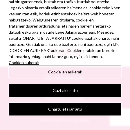
bai hirugarrenenak, bisitak eta trafiko-iturriak neurtzeko.
Legezko oinarria erabiltzailearen baimena da, cookie teknikoen
kasuan izan ezik, horiek ezinbestekoak baitira web honetan
nabigatzeko. Webgunearen titularra, cookie-en
tratamenduaren arduraduna, eta haren harremanetarako
datuak eskuragarri daude Lege Jakinarazpenean. Mesedez,
sakatu 'ONARTU ETA JARRAITU' cookie guztiak onartu nahi
badituzu. Guztiak onartu edo baztertu nahi badituzu, egin klik
'COOKIEN AUKERAK' aukeran. Cookien erabilerari buruzko
informazio gehiago nahi izanez gero, egin klik hemen.
Cookien aukerak
Cookie-en aukerak
Harremanetarako
Lege-oharra
Guztiak ukatu
Pribatutasun-politika
Onartu eta jarraitu
Cookiak
© 2026
Matia Eskola
| By
Wetak