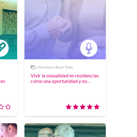
Derechos y Buen Trato
Enlace
Vivir la sexu alidad en residencias
tes
como una oportunidad y no
como reto
Valoración:
Valoración:
0/5
5/5