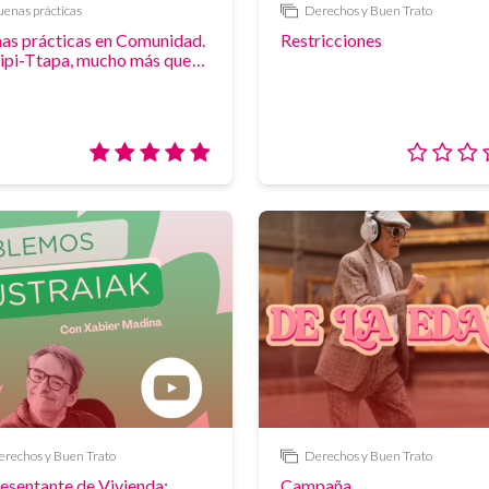
enas prácticas
Derechos y Buen Trato
Enlace
as prácticas en Comunidad.
Restricciones
tipi-Ttapa, mucho más que
 a pasear
Valoración:
5/5
rechos y Buen Trato
Derechos y Buen Trato
Vídeo
esentante de Vivienda:
Campaña