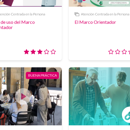
ención Centrada en la Persona
Atención Centrada en la Persona
Enlace
 de uso del Marco
El Marco Orientador
ntador
Valoración:
3/5
dad
BUENA PRÁCTICA