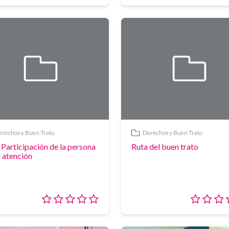
4/5
rechos y Buen Trato
Derechos y Buen Trato
Enlace
 Participación de la persona
Ruta del buen trato
u atención
Valoración:
0/5