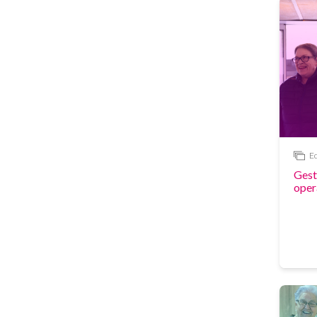
Ec
PDF
Gest
oper