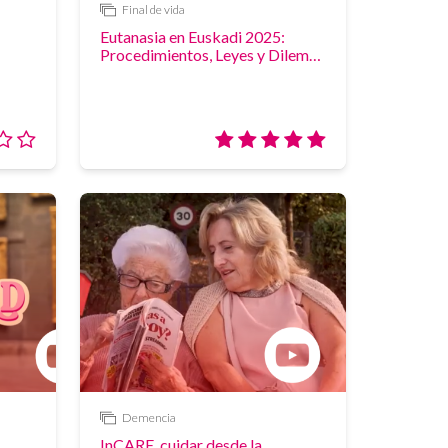
Final de vida
Vídeo
Eutanasia en Euskadi 2025:
Procedimientos, Leyes y Dilemas
Éticos
Valoración:
Valoración:
0/5
5/5
Demencia
Vídeo
InCARE, cuidar desde la