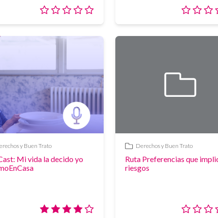
Valoración:
0/5
dad
rechos y Buen Trato
Derechos y Buen Trato
Enlace
ast: Mi vida la decido yo
Ruta Preferencias que impli
moEnCasa
riesgos
Valoración: