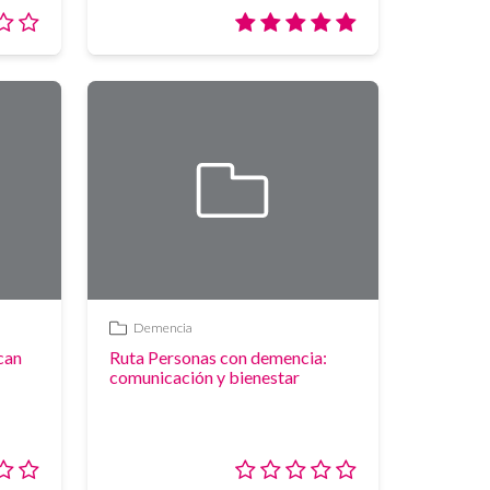
Valoración:
Valoración:
0/5
5/5
Demencia
Enlace
can
Ruta Personas con demencia:
comunicación y bienestar
Valoración:
Valoración: