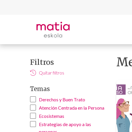
Saltar
al
contenido
principal
Me
Filtros
Quitar filtros
Temas
Derechos y Buen Trato
Atención Centrada en la Persona
Ecosistemas
Estrategias de apoyo a las
personas