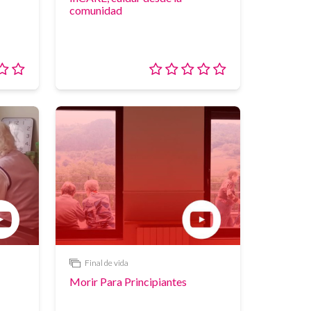
comunidad
Valoración:
Valoración:
0/5
0/5
Final de vida
Enlace
Morir Para Principiantes