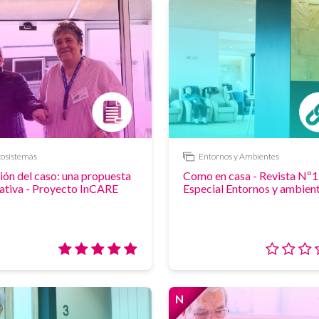
osistemas
Entornos y Ambientes
Enlace
ión del caso: una propuesta
Como en casa - Revista Nº1
ativa - Proyecto InCARE
Especial Entornos y ambien
Valoración:
5/5
N
Novedad