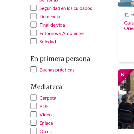
Seguridad en los cuidados
At
Demencia
Enlace
Guía
Final de vida
Orie
Entornos y Ambientes
Soledad
En primera persona
Buenas prácticas
N
Nove
Mediateca
Carpeta
PDF
Vídeo
Enlace
Otros