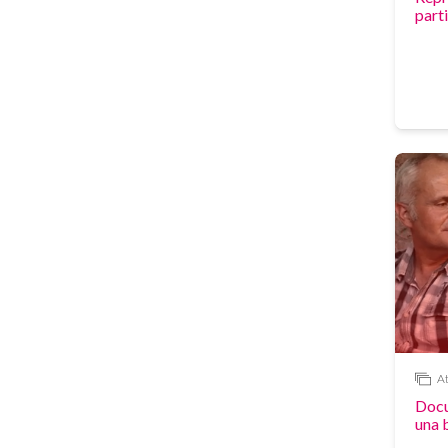
parti
At
Vídeo
Docu
una 
Ento