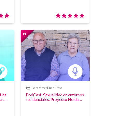
Valoración:
Valoración:
5/5
5/5
N
Novedad
Derechos y Buen Trato
Enlace
ález
PodCast: Sexualidad en entornos
on
residenciales. Proyecto Heldu
o
Sexua (ri)
yo"