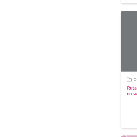
De
Enlace
Ruta
en s