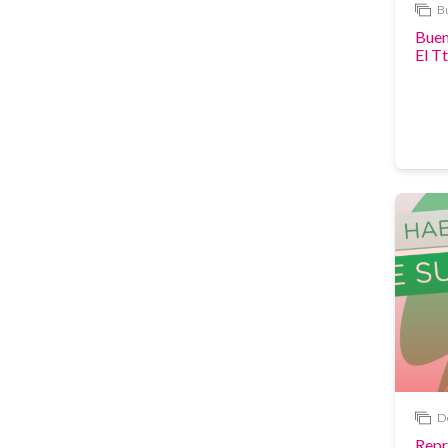
Bu
Vídeo
Buen
El T
salir
De
Vídeo
Repr