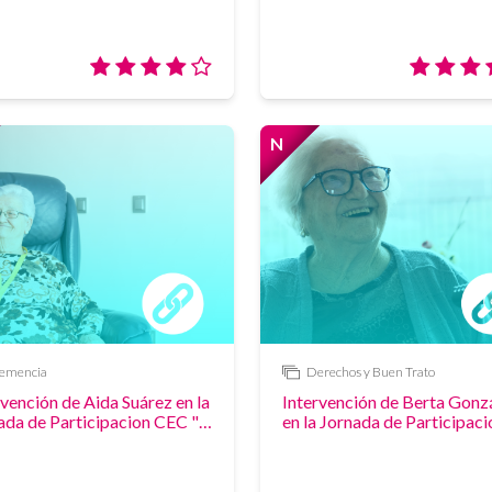
Valoración:
4/5
N
dad
Novedad
emencia
Derechos y Buen Trato
Enlace
rvención de Aida Suárez en la
Intervención de Berta Gonz
ada de Participacion CEC "
en la Jornada de Participaci
articipación como derecho-
CEC " La Participación com
ida la decido yo"
derecho- Mi vida la decido 